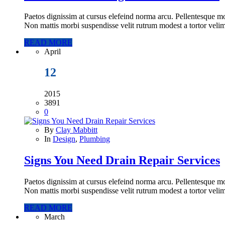
Paetos dignissim at cursus elefeind norma arcu. Pellentesque mo
Non mattis morbi suspendisse velit rutrum modest a tortor velim
READ MORE
April
12
2015
3891
0
By
Clay Mabbitt
In
Design
,
Plumbing
Signs You Need Drain Repair Services
Paetos dignissim at cursus elefeind norma arcu. Pellentesque mo
Non mattis morbi suspendisse velit rutrum modest a tortor velim
READ MORE
March